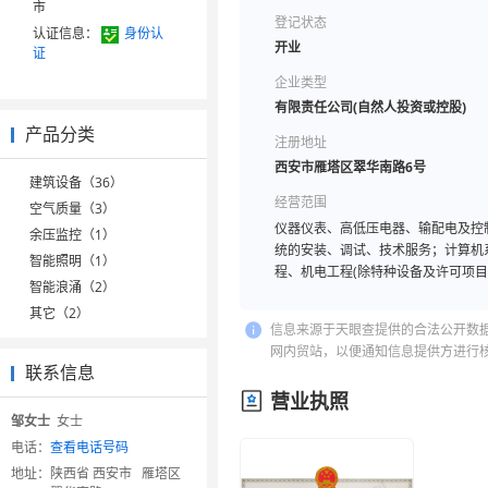
市
登记状态
认证信息：
身份认
开业
证
企业类型
有限责任公司(自然人投资或控股)
产品分类
注册地址
西安市雁塔区翠华南路6号
建筑设备（36）
经营范围
空气质量（3）
仪器仪表、高低压电器、输配电及控
余压监控（1）
统的安装、调试、技术服务；计算机
智能照明（1）
程、机电工程(除特种设备及许可项
智能浪涌（2）
法须经批准的项目，经相关部门批准
其它（2）
信息来源于天眼查提供的合法公开数
网内贸站，以便通知信息提供方进行
联系信息
营业执照
邹女士
女士
电话：
查看电话号码
地址：
陕西省 西安市 雁塔区