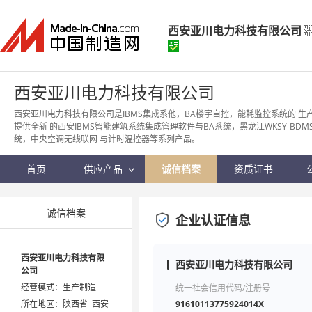
西安亚川电力科技有限公司
西安亚川电力科技有限公司
西安亚川电力科技有限公司
经营模式：
生产制造
西安亚川电力科技有限公司是IBMS集成系他，BA楼宇自控，能耗监控系统的 生
提供全新 的西安IBMS智能建筑系统集成管理软件与BA系统，黑龙江WKSY-BDM
所在地区：
陕西省 西安市
统，中央空调无线联网 与计时温控器等系列产品。
认证信息：
身份认证
首页
供应产品
诚信档案
资质证书
诚信档案
企业认证信息
西安亚川电力科技有限
西安亚川电力科技有限公司
公司
经营模式：生产制造
统一社会信用代码/注册号
所在地区：陕西省 西安
91610113775924014X